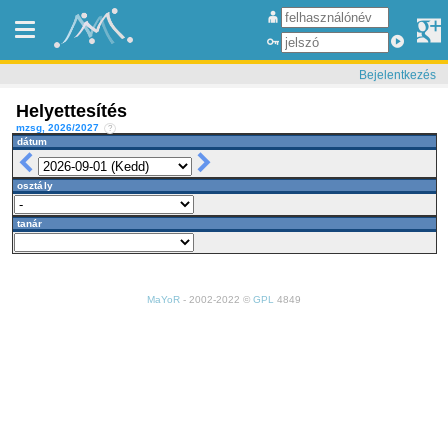
Bejelentkezés
Helyettesítés
mzsg, 2026/2027
?
dátum
osztály
tanár
MaYoR
- 2002-2022 ©
GPL
4849